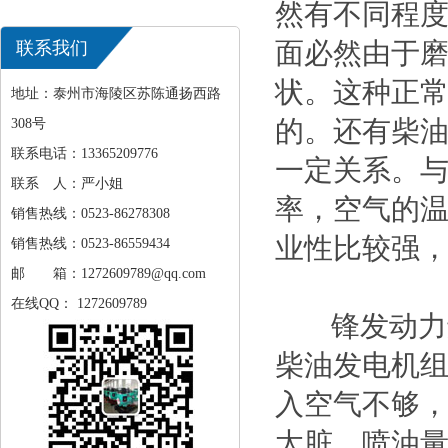
然有不同程
面必然由于
联系我们
状。这种正常
地址：泰州市海陵区苏陈通扬西路
的。还有柴
308号
联系电话：13365209776
一定关系。
联系 人：严小姐
率，空气的
销售热线：0523-86278308
业性比较强
销售热线：0523-86559434
邮 箱：1272609789@qq.com
在线QQ： 1272609789
锋发动力还
柴油发电机组
入空气不够，
太脏，喷油量