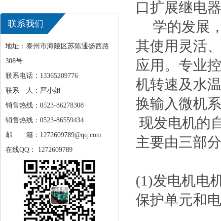
口扩展继电
联系我们
学的发展，
其使用灵活
地址：泰州市海陵区苏陈通扬西路
308号
应用。专业
联系电话：13365209776
机转速及水
联系 人：严小姐
换输入微机
销售热线：0523-86278308
现发电机的
销售热线：0523-86559434
邮 箱：1272609789@qq.com
主要由三部
在线QQ： 1272609789
(1)发电机
保护单元和