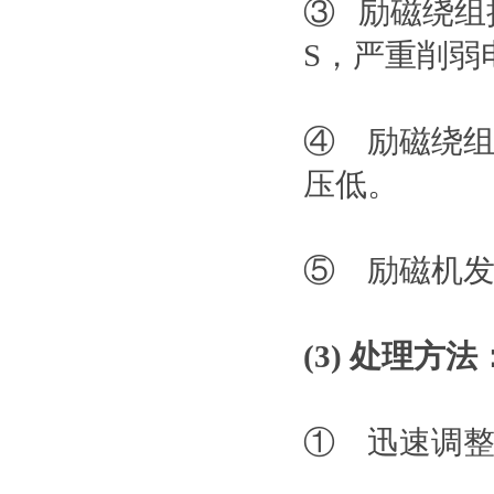
③ 励磁绕组
S，严重削弱
④ 励磁绕
压低。
⑤ 励磁机
(3) 处理方法
① 迅速调